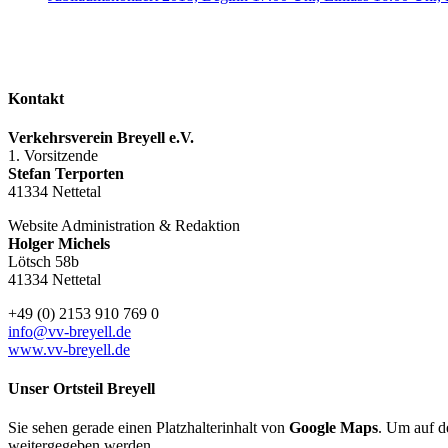
28. – 30. September 2018
Kontakt
Verkehrsverein Breyell e.V.
1. Vorsitzende
Stefan Terporten
41334 Nettetal
Website Administration & Redaktion
Holger Michels
Lötsch 58b
41334 Nettetal
+49 (0) 2153 910 769 0
info@vv-breyell.de
www.vv-breyell.de
Unser Ortsteil Breyell
Sie sehen gerade einen Platzhalterinhalt von
Google Maps
. Um auf de
weitergegeben werden.